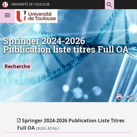
Aller
Navigation
Accès
Connexion
UNIVERSITÉ DE TOULOUSE
au
directs
contenu
Springer 2024-2026
Publication liste titres Full OA
Recherche
ACCUEIL
APPUI À LA
RECHERCHE
DIFFUSER
Springer 2024-2026 Publication Liste Titres
VOTRE
Full OA
(XLSX, 43 Ko )
PRODUCTION