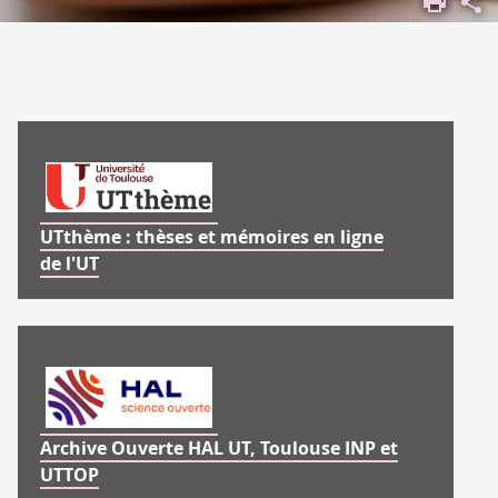
DOCUMENTATION
DOCUMENTATION
EN LIGNE
PRODUCTION
DE L'UT
UTthème : thèses et mémoires en ligne
de l'UT
HAL
Archive Ouverte HAL UT, Toulouse INP et
UTTOP