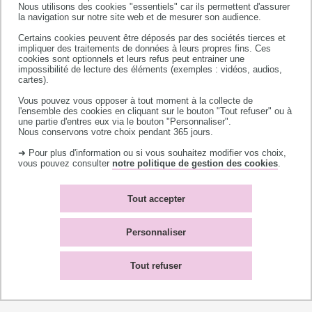
le
catalogue des bibliothèques universitaires
Nous utilisons des cookies "essentiels" car ils permettent d'assurer
de Toulouse
pour localiser l'exemplaire papier.
la navigation sur notre site web et de mesurer son audience.
Certains cookies peuvent être déposés par des sociétés tierces et
impliquer des traitements de données à leurs propres fins. Ces
cookies sont optionnels et leurs refus peut entrainer une
impossibilité de lecture des éléments (exemples : vidéos, audios,
VOIR TOUTES LES THÈSES ET MÉMOIRES DE
cartes).
L'UT SUR UTTHÈME
Vous pouvez vous opposer à tout moment à la collecte de
l'ensemble des cookies en cliquant sur le bouton "Tout refuser" ou à
une partie d'entres eux via le bouton "Personnaliser".
Nous conservons votre choix pendant 365 jours.
➜ Pour plus d'information ou si vous souhaitez modifier vos choix,
vous pouvez consulter
notre politique de gestion des cookies
.
Archive Ouverte HAL UT,
Toulouse INP et UTTOP
Tout accepter
HAL-Université de Toulouse, Toulouse INP et
Personnaliser
UTTOP
est la plate forme d'auto-archivage de la
production scientifique de l'Université de
Tout refuser
Toulouse, de Toulouse INP et de l'UTTOP : articles,
ouvrages, chapitres d’ouvrage, rapports de
recherche, communications etc.