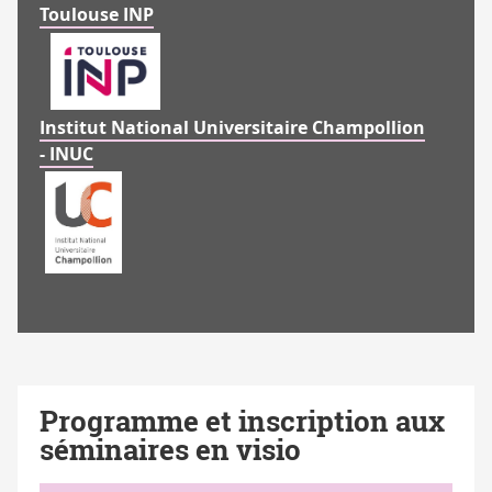
Toulouse INP
Institut National Universitaire Champollion
Logo
- INUC
Toulouse
INP
Programme et inscription aux
séminaires en visio