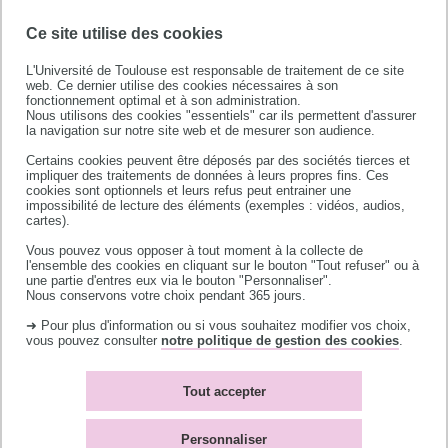
SOFTWARE HERITAGE
Ce site utilise des cookies
MAÎTRISER L'ACTUALITÉ DE L'ÉDITION
SCIENTIFIQUE
L'Université de Toulouse est responsable de traitement de ce site
web. Ce dernier utilise des cookies nécessaires à son
fonctionnement optimal et à son administration.
Nous utilisons des cookies "essentiels" car ils permettent d'assurer
la navigation sur notre site web et de mesurer son audience.
Certains cookies peuvent être déposés par des sociétés tierces et
impliquer des traitements de données à leurs propres fins. Ces
cookies sont optionnels et leurs refus peut entrainer une
impossibilité de lecture des éléments (exemples : vidéos, audios,
Les formations des
cartes).
bibliothèques de l'UT
Vous pouvez vous opposer à tout moment à la collecte de
l'ensemble des cookies en cliquant sur le bouton "Tout refuser" ou à
Les bibliothèques de l'UT proposent également
une partie d'entres eux via le bouton "Personnaliser".
Nous conservons votre choix pendant 365 jours.
des ateliers documentaires
➜ Pour plus d'information ou si vous souhaitez modifier vos choix,
vous pouvez consulter
notre politique de gestion des cookies
.
(Zotero, IAG, Canva..)
Tout accepter
VOIR LES PROCHAINES DATES DES
ATELIERS
Personnaliser