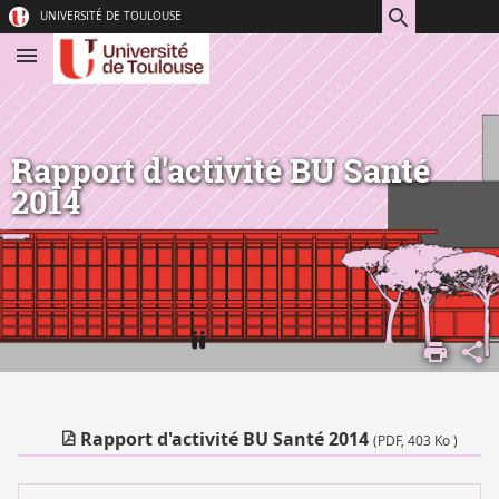
Aller
Navigation
Accès
Connexion
UNIVERSITÉ DE TOULOUSE
au
directs
contenu
Rapport d'activité BU Santé
2014
ACCUEIL
Rapport d'activité BU Santé 2014
(PDF, 403 Ko )