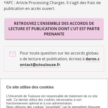
*APC : Article Processing Charges. Il s'agit des frais de
publication en accès ouvert.
RETROUVEZ
L'ENSEMBLE DES ACCORDS DE
LECTURE ET PUBLICATION DONT L'UT EST PARTIE
PRENANTE
Pour toute question sur les accords globau
x de lecture et publication, écrivez à
darso.c
ontact@utoulouse.fr
.
Ce site utilise des cookies
Date(s)
L'Université de Toulouse est responsable de traitement de ce site
web. Ce dernier utilise des cookies nécessaires à son
fonctionnement optimal et à son administration.
Du 08 octobre 2025 au 31 décembre 2025
Nous utilisons des cookies "essentiels" car ils permettent d'assurer