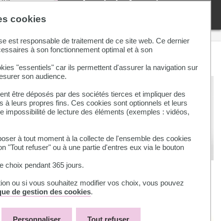
 des
Agenda des formations
e, ou
des cookies
r
se est responsable de traitement de ce site web. Ce dernier
ry vous
cessaires à son fonctionnement optimal et à son
À lire aussi
recherches
kies "essentiels" car ils permettent d'assurer la navigation sur
mesurer son audience.
nt être déposés par des sociétés tierces et impliquer des
 à leurs propres fins. Ces cookies sont optionnels et leurs
ne impossibilité de lecture des éléments (exemples : vidéos,
ulouse.
ser à tout moment à la collecte de l'ensemble des cookies
on "Tout refuser" ou à une partie d'entres eux via le bouton
’universités
 choix pendant 365 jours.
Exposition BU Sciences : Affiche
ton patrimoine !
tion ou si vous souhaitez modifier vos choix, vous pouvez
ique de gestion des cookies
.
Personnaliser
Tout refuser