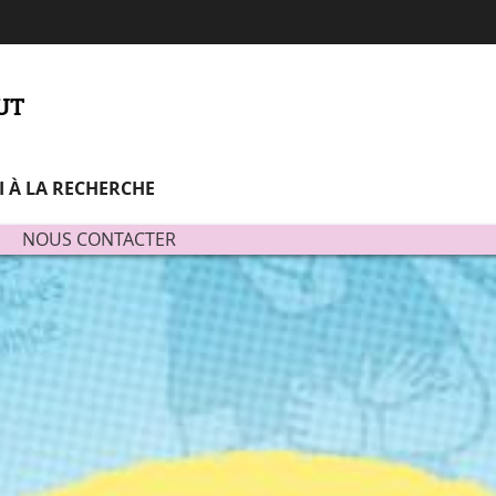
Aller
Navigation
Accès
Connexion
au
directs
contenu
'UT
I À LA RECHERCHE
NOUS CONTACTER