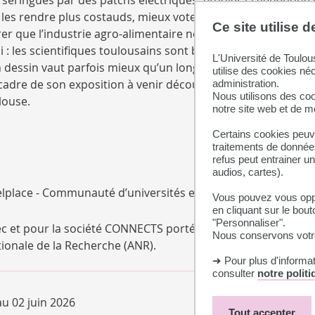
seringues par des patchs électriques, étudier la génétique
les rendre plus costauds, mieux voter grâce à l’informatiqu
Ce site utilise 
er que l’industrie agro-alimentaire ne nous fasse pas avale
 : les scientifiques toulousains sont bien occupés !
L'Université de Toulou
 dessin vaut parfois mieux qu’un long discours, Science sto
utilise des cookies né
 cadre de son exposition à venir découvrir la diversité des 
administration.
Nous utilisons des coo
louse.
notre site web et de 
Certains cookies peuve
traitements de données
refus peut entrainer u
audios, cartes).
Delplace - Communauté d’universités et établissements de To
Vous pouvez vous oppo
en cliquant sur le bout
"Personnaliser".
avec et pour la société CONNECTS porté par la Communauté d
Nous conservons votre
tionale de la Recherche (ANR).
➜ Pour plus d'informa
consulter
notre polit
u 02 juin 2026
Tout accepter