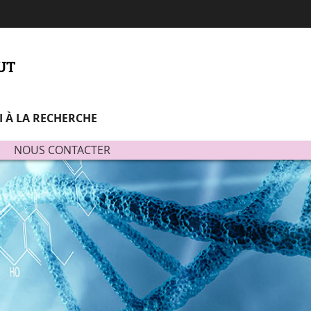
Aller
Navigation
Accès
Connexion
au
directs
contenu
'UT
I À LA RECHERCHE
NOUS CONTACTER