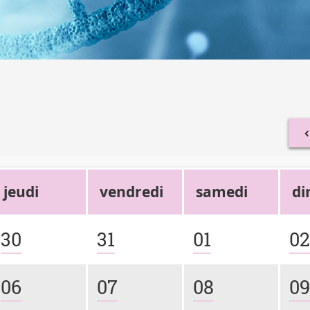
jeudi
vendredi
samedi
d
30
31
01
0
06
07
08
0