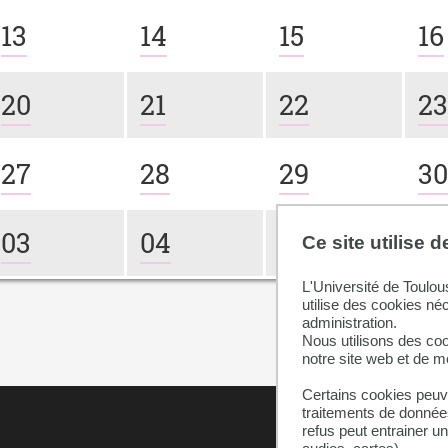
13
14
15
16
20
21
22
2
27
28
29
3
03
04
05
0
Ce site utilise 
L'Université de Toulou
utilise des cookies né
administration.
Nous utilisons des coo
notre site web et de 
Certains cookies peuve
traitements de données
refus peut entrainer u