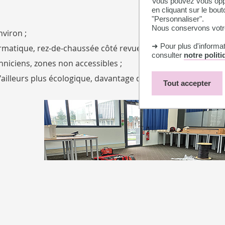
Vous pouvez vous oppo
en cliquant sur le bout
"Personnaliser".
Nous conservons votre
nviron ;
➜ Pour plus d'informa
ormatique, rez-de-chaussée côté revues de recherche ;
consulter
notre polit
chniciens, zones non accessibles ;
d'ailleurs plus écologique, davantage de prises au rez-de-ch
Tout accepter
Travaux
Travaux d'installation électrique dans la BU Science