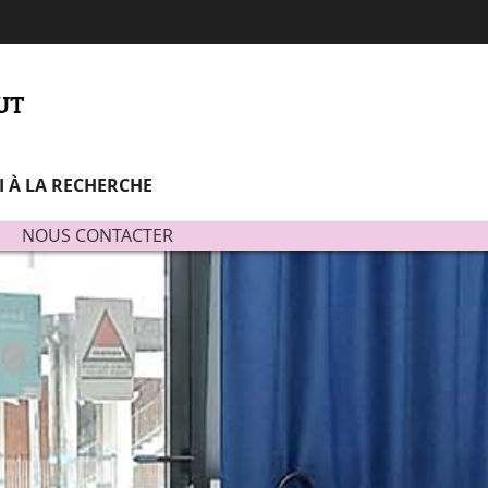
Aller
Navigation
Accès
Connexion
au
directs
contenu
'UT
I À LA RECHERCHE
NOUS CONTACTER