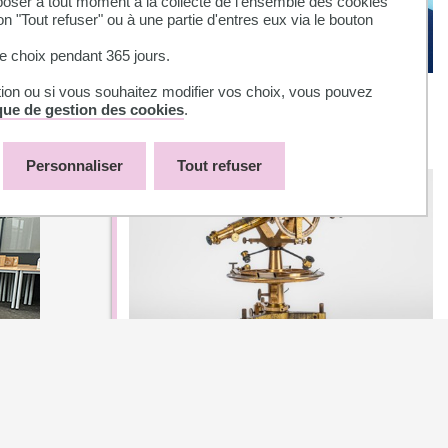
ser à tout moment à la collecte de l'ensemble des cookies
on "Tout refuser" ou à une partie d'entres eux via le bouton
 choix pendant 365 jours.
BU Santé Rangueil fermeture
tion ou si vous souhaitez modifier vos choix, vous pouvez
ique de gestion des cookies
.
exceptionnelle
aussée.
Personnaliser
Tout refuser
Exposition BU Sciences : Affiche
ton patrimoine !
s à partir