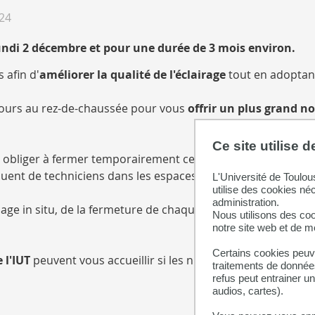
024
lundi 2 décembre et pour une durée de 3 mois environ.
 afin d'
améliorer la qualité de l'éclairage
tout en adoptan
cours
au rez-de-chaussée pour vous
offrir un plus grand n
Ce site utilise 
s obliger à fermer temporairement certains espaces. Elles 
quent de techniciens dans les espaces de la BU.
L'Université de Toulou
utilise des cookies né
administration.
age in situ, de la fermeture de chaque espace.
Nous utilisons des coo
notre site web et de 
Certains cookies peuve
 l'IUT
peuvent vous accueillir si les nuisances inhérentes a
traitements de données
refus peut entrainer u
audios, cartes).