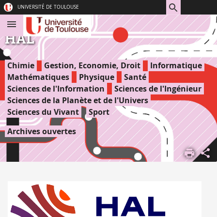
Aller
Navigation
Accès
Connexion
UNIVERSITÉ DE TOULOUSE
au
directs
contenu
HAL
Chimie
Gestion, Economie, Droit
Informatique
Mathématiques
Physique
Santé
Sciences de l'Information
Sciences de l'Ingénieur
Sciences de la Planète et de l'Univers
Sciences du Vivant
Sport
Archives ouvertes
ACCUEIL
DOCUMENTATION
DOCUMENTATION
EN LIGNE
RESSOURCES
EN LIGNE