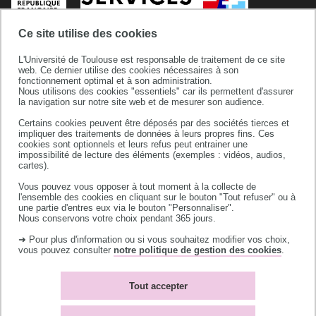
Ce site utilise des cookies
L'Université de Toulouse est responsable de traitement de ce site
web. Ce dernier utilise des cookies nécessaires à son
fonctionnement optimal et à son administration.
Nous utilisons des cookies "essentiels" car ils permettent d'assurer
la navigation sur notre site web et de mesurer son audience.
Certains cookies peuvent être déposés par des sociétés tierces et
Service Commun de Documentation
impliquer des traitements de données à leurs propres fins. Ces
cookies sont optionnels et leurs refus peut entrainer une
118 route de Narbonne
impossibilité de lecture des éléments (exemples : vidéos, audios,
31062 TOULOUSE CEDEX 9
cartes).
Vous pouvez vous opposer à tout moment à la collecte de
l'ensemble des cookies en cliquant sur le bouton "Tout refuser" ou à
une partie d'entres eux via le bouton "Personnaliser".
Nous conservons votre choix pendant 365 jours.
➜ Pour plus d'information ou si vous souhaitez modifier vos choix,
vous pouvez consulter
notre politique de gestion des cookies
.
Nous contacter
Nous connaître
Services Publics+
Partenariats
Tout accepter
Transition écologique
Plan du site