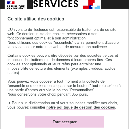
Ce site utilise des cookies
L'Université de Toulouse est responsable de traitement de ce site
web. Ce dernier utilise des cookies nécessaires à son
fonctionnement optimal et à son administration.
Nous utilisons des cookies "essentiels" car ils permettent d'assurer
la navigation sur notre site web et de mesurer son audience.
Certains cookies peuvent être déposés par des sociétés tierces et
Service Commun de Documentation
impliquer des traitements de données à leurs propres fins. Ces
cookies sont optionnels et leurs refus peut entrainer une
118 route de Narbonne
impossibilité de lecture des éléments (exemples : vidéos, audios,
31062 TOULOUSE CEDEX 9
cartes).
Vous pouvez vous opposer à tout moment à la collecte de
l'ensemble des cookies en cliquant sur le bouton "Tout refuser" ou à
une partie d'entres eux via le bouton "Personnaliser".
Nous conservons votre choix pendant 365 jours.
➜ Pour plus d'information ou si vous souhaitez modifier vos choix,
vous pouvez consulter
notre politique de gestion des cookies
.
Nous contacter
Nous connaître
Services Publics+
Partenariats
Tout accepter
Transition écologique
Plan du site