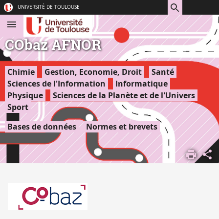
Aller
Navigation
Accès
Connexion
UNIVERSITÉ DE TOULOUSE
au
directs
contenu
CObaz AFNOR
Chimie
Gestion, Economie, Droit
Santé
Sciences de l'Information
Informatique
Physique
Sciences de la Planète et de l'Univers
Sport
Bases de données
Normes et brevets
ACCUEIL
DOCUMENTATION
DOCUMENTATION
EN LIGNE
RESSOURCES
EN LIGNE