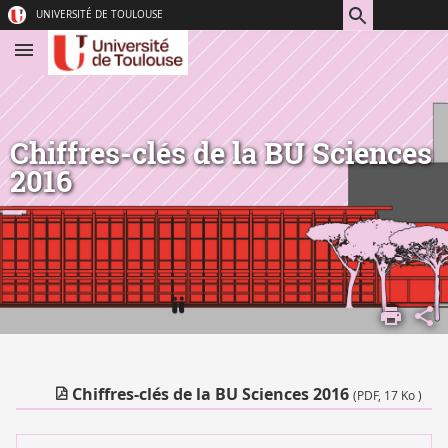
Aller
Navigation
Accès
Connexion
UNIVERSITÉ DE TOULOUSE
au
directs
contenu
Chiffres-clés de la BU Sciences
2016
ACCUEIL
Chiffres-clés de la BU Sciences 2016
(PDF, 17 Ko )