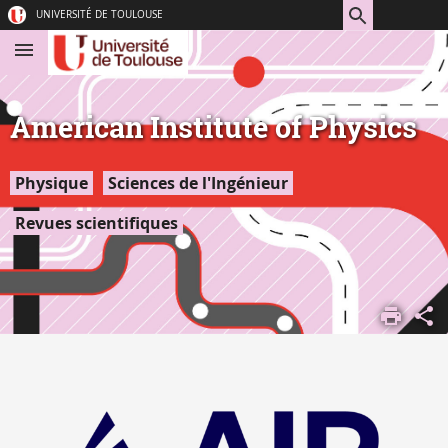
Aller
Navigation
Accès
Connexion
UNIVERSITÉ DE TOULOUSE
au
directs
contenu
American Institute of Physics
Physique
Sciences de l'Ingénieur
Revues scientifiques
ACCUEIL
DOCUMENTATION
DOCUMENTATION
EN LIGNE
RESSOURCES
EN LIGNE